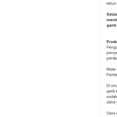
tahun 
Selai
memba
ganti
Produ
Penga
penye
perat
Mulai 
Penil
Di sin
ganti 
sudah
dana y
Saya 