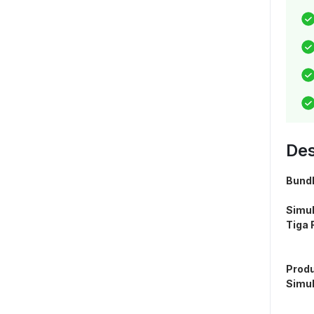
Des
Bundl
Simul
Tiga 
Produ
Simul