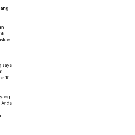
yang
an
nti
askan.
g saya
an
ir 10
 yang
k Anda
i