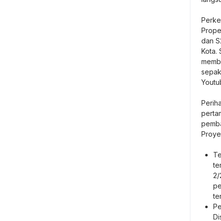
Perke
Proper
dan S
Kota. 
memba
sepak 
Youtu
Perih
pertam
pemba
Proyek
Te
te
2/
pe
te
Pe
Di