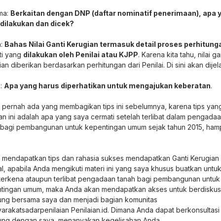
ma:
Berkaitan dengan DNP (daftar nominatif penerimaan), apa 
 dilakukan dan dicek?
a:
Bahas Nilai Ganti Kerugian termasuk detail proses perhitung
ti yang
dilakukan oleh Penilai atau KJPP
. Karena kita tahu, nilai ga
an diberikan berdasarkan perhitungan dari Penilai. Di sini akan dijel
a:
Apa yang harus diperhatikan untuk mengajukan keberatan
.
 pernah ada yang membagikan tips ini sebelumnya, karena tips yan
an ini adalah apa yang saya cermati setelah terlibat dalam pengada
 bagi pembangunan untuk kepentingan umum sejak tahun 2015, hamp
n mendapatkan tips dan rahasia sukses mendapatkan Ganti Kerugian
al, apabila Anda mengikuti materi ini yang saya khusus buatkan untu
terkena ataupun terlibat pengadaan tanah bagi pembangunan untuk
tingan umum, maka Anda akan mendapatkan akses untuk berdiskus
ung bersama saya dan menjadi bagian komunitas
arakatsadarpenilaian Penilaian.id. Dimana Anda dapat berkonsultasi
ung dengan saya, menanyakan kegelisahan Anda.