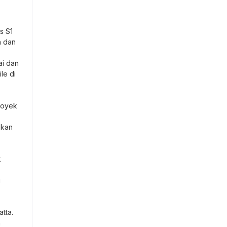
s S1
h dan
ai dan
le di
royek
akan
k
i
tta.
n