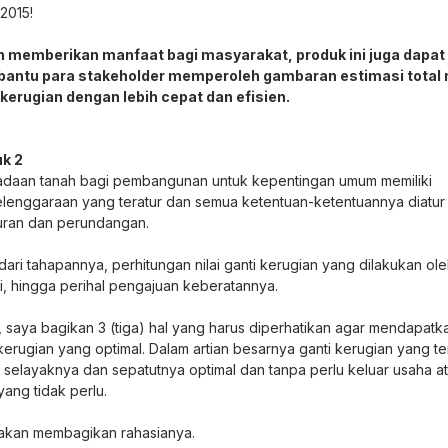
2015!
n memberikan manfaat bagi masyarakat, produk ini juga dapat
ntu para stakeholder memperoleh gambaran estimasi total n
 kerugian dengan lebih cepat dan efisien.
k 2
daan tanah bagi pembangunan untuk kepentingan umum memiliki
lenggaraan yang teratur dan semua ketentuan-ketentuannya diatur
uran dan perundangan.
dari tahapannya, perhitungan nilai ganti kerugian yang dilakukan ole
ai, hingga perihal pengajuan keberatannya.
i, saya bagikan 3 (tiga) hal yang harus diperhatikan agar mendapatk
kerugian yang optimal. Dalam artian besarnya ganti kerugian yang te
 selayaknya dan sepatutnya optimal dan tanpa perlu keluar usaha a
ang tidak perlu.
akan membagikan rahasianya.