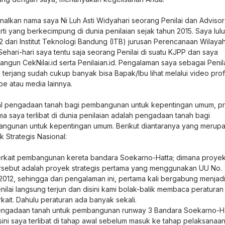
nalkan nama saya Ni Luh Asti Widyahari seorang Penilai dan Advisor
ti yang berkecimpung di dunia penilaian sejak tahun 2015. Saya lulu
2 dari Institut Teknologi Bandung (ITB) jurusan Perencanaan Wilaya
Sehari-hari saya tentu saja seorang Penilai di suatu KJPP dan saya
ngun CekNilai.id serta Penilaian.id. Pengalaman saya sebagai Penil
terjang sudah cukup banyak bisa Bapak/Ibu lihat melalui video profi
be atau media lainnya.
al pengadaan tanah bagi pembangunan untuk kepentingan umum, p
a saya terlibat di dunia penilaian adalah pengadaan tanah bagi
ngunan untuk kepentingan umum. Berikut diantaranya yang merup
 Strategis Nasional:
rkait pembangunan kereta bandara Soekarno-Hatta; dimana proye
rsebut adalah proyek strategis pertama yang menggunakan UU No.
2012, sehingga dari pengalaman ini, pertama kali bergabung menjad
nilai langsung terjun dan disini kami bolak-balik membaca peraturan
rkait. Dahulu peraturan ada banyak sekali.
ngadaan tanah untuk pembangunan runway 3 Bandara Soekarno-Ha
sini saya terlibat di tahap awal sebelum masuk ke tahap pelaksanaa