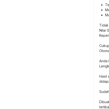
Te
Me
Ma
Tidak
Nilai
Kepen
Cukup
Otomat
Anda 
Lengk
Hasil 
didap
Sudah
Dibua
terli