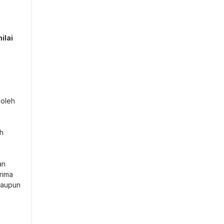
ilai
 oleh
h
an
rima
taupun