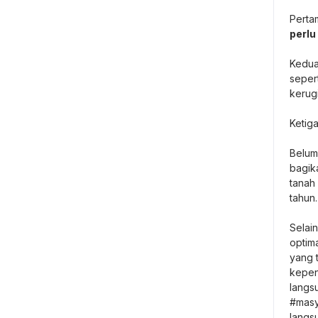
Perta
perlu
Kedu
seper
kerugi
Ketig
Belum
bagik
tanah
tahun.
Selai
optim
yang 
kepen
langs
#masy
langs