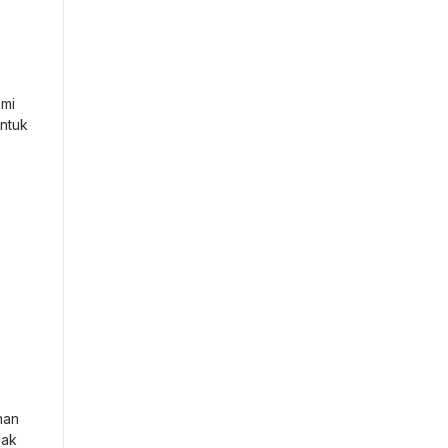
ami
ntuk
man
jak