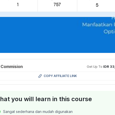
1
757
5
 Commision
Get Up To
IDR 3
COPY AFFILIATE LINK
at you will learn in this course
Sangat sederhana dan mudah digunakan