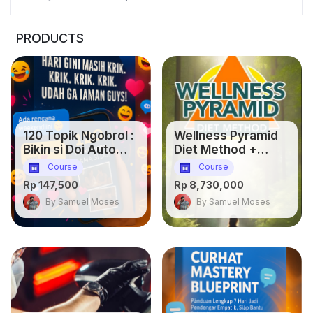
PRODUCTS
120 Topik Ngobrol :
Wellness Pyramid
Bikin si Doi Auto
Diet Method +
Baper dalam
Program VIP30: 30
Course
Course
Pandangan
Days Fatloss
Rp 147,500
Rp 8,730,000
Pertama
Transformations
By Samuel Moses
By Samuel Moses