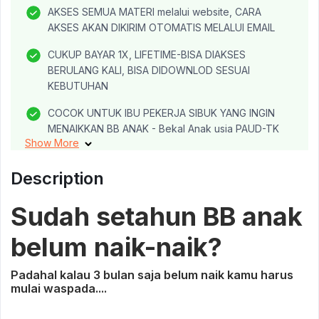
AKSES SEMUA MATERI melalui website, CARA
AKSES AKAN DIKIRIM OTOMATIS MELALUI EMAIL
CUKUP BAYAR 1X, LIFETIME-BISA DIAKSES
BERULANG KALI, BISA DIDOWNLOD SESUAI
KEBUTUHAN
COCOK UNTUK IBU PEKERJA SIBUK YANG INGIN
MENAIKKAN BB ANAK - Bekal Anak usia PAUD-TK
Show More
dan SD
Semua resep SUDAH DIUPGRADE supaya TINGGI
Description
KALORI, sudah disertakan HITUNGAN KALORI yang
terukur
Sudah setahun BB anak
KONSEP DASAR BEKAL ANAK BERGIZI dari Leli
belum naik-naik?
Khairani, S.Kep.,Ners.,M.NS, FOUNDER Klinik MPASI
KONSEP BEKAL PRAKTIS dengan metode STOK
Padahal kalau 3 bulan saja belum naik kamu harus
mulai waspada....
MASAKAN MATANG; disertai PENJELASAN DAN
CARA PRAKTEK