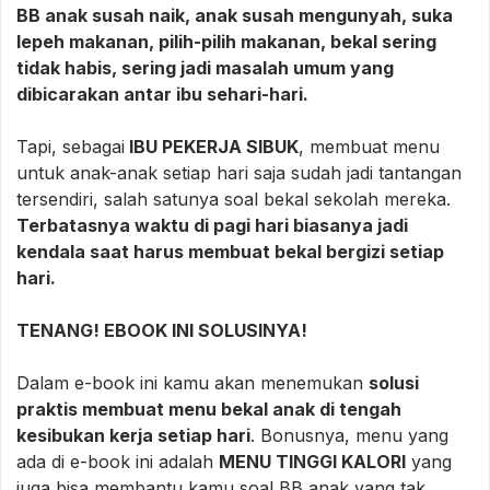
BB anak susah naik, anak susah mengunyah, suka
Bonus: 14 RESEP BEKAL TINGGI KALORI, 13 RESEP
lepeh makanan, pilih-pilih makanan, bekal sering
BEKAL CEMILAN TINGGI KALORI - SEMUA BISA
tidak habis, sering jadi masalah umum yang
DISTOK
dibicarakan antar ibu sehari-hari.
Bonus: 12 RESEP MENU PRAKTIS TAMBAHAN
Tapi, sebagai
IBU PEKERJA SIBUK
, membuat menu
Bonus: 2 RESEP BUMBU DASAR
untuk anak-anak setiap hari saja sudah jadi tantangan
Bonus: IDE MEALPLAN 30 HARI MENU BEKAL
tersendiri, salah satunya soal bekal sekolah mereka.
SEKOLAH (1 Menu Utama dan 1 Menu Cemilan)
Terbatasnya waktu di pagi hari biasanya jadi
kendala saat harus membuat bekal bergizi setiap
BONUS UTAMA: VOUCHER DISKON 15% bagi yang
hari.
mau konsultasi tentang BB anak/ oromotor by KLINIK
MPASI
TENANG! EBOOK INI SOLUSINYA!
Dalam e-book ini kamu akan menemukan
solusi
praktis membuat menu bekal anak di tengah
kesibukan kerja setiap hari
. Bonusnya, menu yang
ada di e-book ini adalah
MENU TINGGI KALORI
yang
juga bisa membantu kamu soal BB anak yang tak