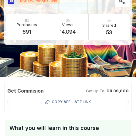
DIGITAL MARKETING
Purchases
Views
Shared
691
14,094
53
Get Commision
Get Up To
IDR 39,800
COPY AFFILIATE LINK
What you will learn in this course