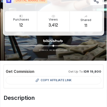
DIGITAL MARKETING
Purchases
Views
Shared
12
3,412
11
Get Commision
Get Up To
IDR 19,800
COPY AFFILIATE LINK
Description