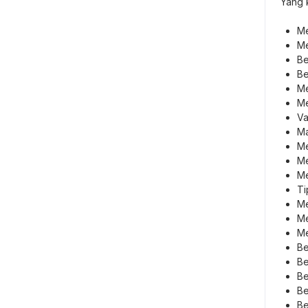
Yang k
Me
Me
Be
Be
Me
Me
Va
Ma
Me
Me
Me
Ti
Me
Me
Me
Be
Be
Be
Be
Be