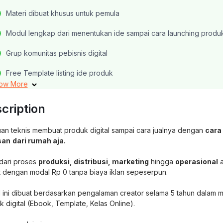
Materi dibuat khusus untuk pemula
Modul lengkap dari menentukan ide sampai cara launching produ
Grup komunitas pebisnis digital
Free Template listing ide produk
ow More
Bonus rahasia passive income dari investasi produk digital
cription
Bonus catatan materi penting seputar bisnis digital, produktivitas &
ngonten
an teknis membuat produk digital sampai cara jualnya dengan
cara
san
dari rumah aja.
Bonus panduan membuat sistem reply komentar & DM automatis
 dari proses
produksi, distribusi, marketing
hingga
operasional
a
Bonus instagram sales funnel
t dengan modal Rp 0 tanpa biaya iklan sepeserpun.
Bonus grup ide dan ruang kolaborasi
 ini dibuat berdasarkan pengalaman creator selama 5 tahun dalam m
Bonus membuat brand bisnis digital
 digital (Ebook, Template, Kelas Online).
Bonus ebook series premium seri Make Money Online