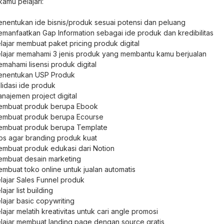
amu pelajari:
Free Template manajemen kurikulum ecourse
nentukan ide bisnis/produk sesuai potensi dan peluang
manfaatkan Gap Information sebagai ide produk dan kredibilitas
Free Checklist bisnis digital
lajar membuat paket pricing produk digital
lajar memahami 3 jenis produk yang membantu kamu berjualan
mahami lisensi produk digital
nentukan USP Produk
lidasi ide produk
najemen project digital
mbuat produk berupa Ebook
mbuat produk berupa Ecourse
mbuat produk berupa Template
ps agar branding produk kuat
mbuat produk edukasi dari Notion
mbuat desain marketing
mbuat toko online untuk jualan automatis
lajar Sales Funnel produk
lajar list building
lajar basic copywriting
lajar melatih kreativitas untuk cari angle promosi
lajar membuat landing page dengan source gratis