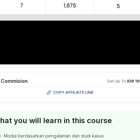
7
1,675
5
 Commision
Get Up To
IDR 1
COPY AFFILIATE LINK
at you will learn in this course
Modul berdasarkan pengalaman dan studi kasus