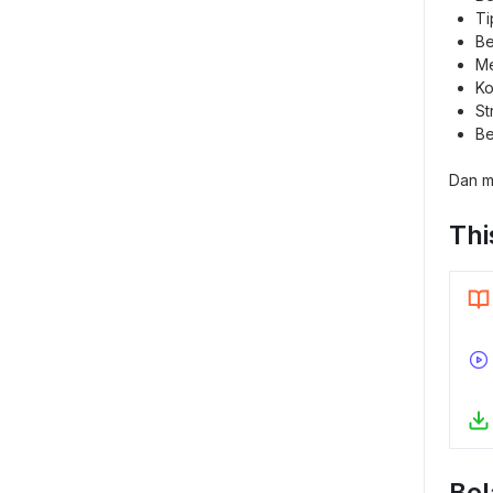
Ti
Be
Me
Ko
St
Be
Dan m
Thi
Bel