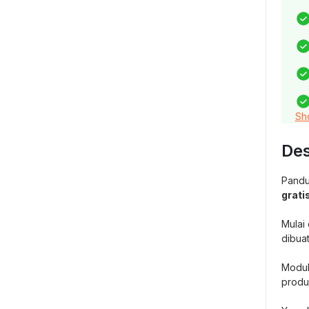
Sh
Des
Pandu
grati
Mulai
dibua
Modul
produk